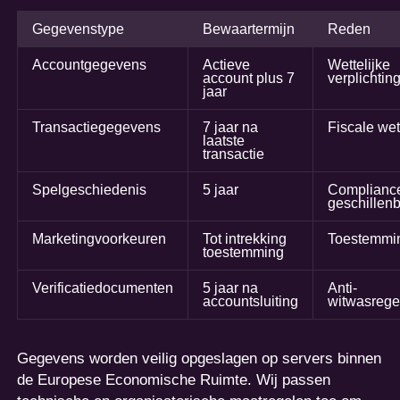
Gegevenstype
Bewaartermijn
Reden
Accountgegevens
Actieve
Wettelijke
account plus 7
verplichtin
jaar
Transactiegegevens
7 jaar na
Fiscale we
laatste
transactie
Spelgeschiedenis
5 jaar
Complianc
geschillen
Marketingvoorkeuren
Tot intrekking
Toestemmi
toestemming
Verificatiedocumenten
5 jaar na
Anti-
accountsluiting
witwasrege
Gegevens worden veilig opgeslagen op servers binnen
de Europese Economische Ruimte. Wij passen