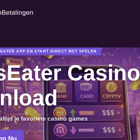
n
Betalingen
EATER APP EN START DIRECT MET SPELEN
sEater Casin
nload
altijd je favoriete casino games
pp Nu