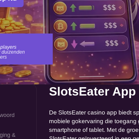
 players
r duizenden
ers
SlotsEater App
De SlotsEater casino app biedt s
twoord
mobiele gokervaring die toegang g
smartphone of tablet. Met de groe
iging &
SlotsEater geïnvesteerd in een g