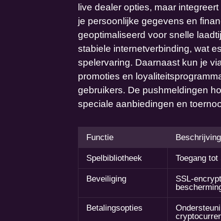
live dealer opties, maar integre
je persoonlijke gegevens en finan
geoptimaliseerd voor snelle laadt
stabiele internetverbinding, wat 
spelervaring. Daarnaast kun je vi
promoties en loyaliteitsprogramma
gebruikers. De pushmeldingen ho
speciale aanbiedingen en toernoo
Functie
Beschrijvin
Spelbibliotheek
Toegang tot 
Beveiliging
SSL-encrypti
beschermin
Betalingsopties
Ondersteuni
cryptocurre