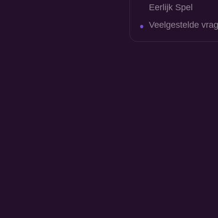
Eerlijk Spel
Veelgestelde vra