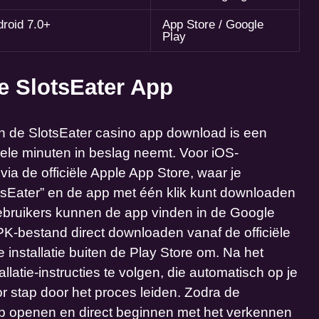
droid 7.0+
App Store / Google
Play
e SlotsEater App
n de SlotsEater casino app download is een
ele minuten in beslag neemt. Voor iOS-
ia de officiële Apple App Store, waar je
sEater” en de app met één klik kunt downloaden
gebruikers kunnen de app vinden in de Google
 APK-bestand direct downloaden vanaf de officiële
 installatie buiten de Play Store om. Na het
llatie-instructies te volgen, die automatisch op je
r stap door het proces leiden. Zodra de
e app openen en direct beginnen met het verkennen