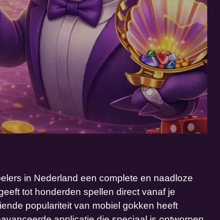
pelers in Nederland een complete en naadloze
eeft tot honderden spellen direct vanaf je
iende populariteit van mobiel gokken heeft
eavanceerde applicatie die speciaal is ontworpen