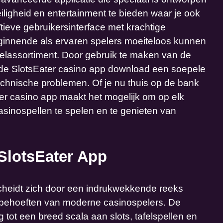
eiligheid en entertainment te bieden waar je ook
tieve gebruikersinterface met krachtige
beginnende als ervaren spelers moeiteloos kunnen
pelassortiment. Door gebruik te maken van de
 de SlotsEater casino app download een soepele
echnische problemen. Of je nu thuis op de bank
ter casino app maakt het mogelijk om op elk
asinospellen te spelen en te genieten van
SlotsEater App
cheidt zich door een indrukwekkende reeks
e behoeften van moderne casinospelers. De
g tot een breed scala aan slots, tafelspellen en