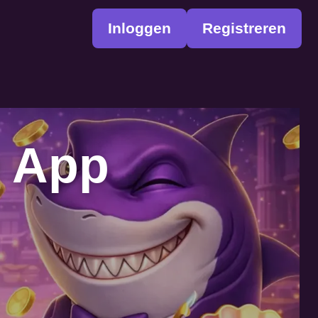
Inloggen
Registreren
o App