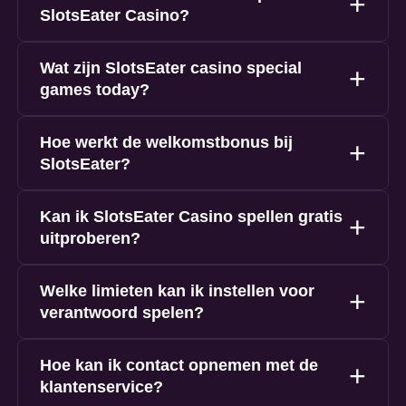
SlotsEater Casino?
Wat zijn SlotsEater casino special
games today?
Hoe werkt de welkomstbonus bij
SlotsEater?
Kan ik SlotsEater Casino spellen gratis
uitproberen?
Welke limieten kan ik instellen voor
verantwoord spelen?
Hoe kan ik contact opnemen met de
klantenservice?