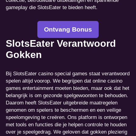
collectie, betrouwbare uitbetalingen en spannende
gameplay die SlotsEater te bieden heeft.
Ontvang Bonus
SlotsEater Verantwoord
Gokken
Bij SlotsEater casino special games staat verantwoord
spelen altijd voorop. We begrijpen dat online casino
games entertainment moeten bieden, maar ook dat het
belangrijk is om gezonde spelgewoonten te behouden.
Daarom heeft SlotsEater uitgebreide maatregelen
genomen om spelers te beschermen en een veilige
speelomgeving te creëren. Ons platform is ontworpen
met tools en functies die je helpen controle te houden
over je speelgedrag. We geloven dat gokken plezierig