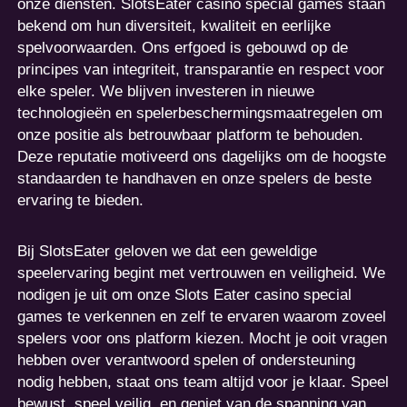
onze diensten. SlotsEater casino special games staan
bekend om hun diversiteit, kwaliteit en eerlijke
spelvoorwaarden. Ons erfgoed is gebouwd op de
principes van integriteit, transparantie en respect voor
elke speler. We blijven investeren in nieuwe
technologieën en spelerbeschermingsmaatregelen om
onze positie als betrouwbaar platform te behouden.
Deze reputatie motiveerd ons dagelijks om de hoogste
standaarden te handhaven en onze spelers de beste
ervaring te bieden.
Bij SlotsEater geloven we dat een geweldige
speelervaring begint met vertrouwen en veiligheid. We
nodigen je uit om onze Slots Eater casino special
games te verkennen en zelf te ervaren waarom zoveel
spelers voor ons platform kiezen. Mocht je ooit vragen
hebben over verantwoord spelen of ondersteuning
nodig hebben, staat ons team altijd voor je klaar. Speel
bewust, speel veilig, en geniet van de spanning van