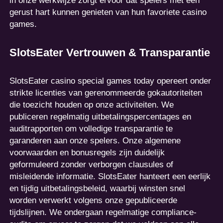
in onze werkwijze zorgt ervoor dat spelers met een
gerust hart kunnen genieten van hun favoriete casino
games.
SlotsEater Vertrouwen & Transparantie
SlotsEater casino special games today opereert onder
strikte licenties van gerenommeerde gokautoriteiten
die toezicht houden op onze activiteiten. We
publiceren regelmatig uitbetalingspercentages en
auditrapporten om volledige transparantie te
garanderen aan onze spelers. Onze algemene
voorwaarden en bonusregels zijn duidelijk
geformuleerd zonder verborgen clausules of
misleidende informatie. SlotsEater hanteert een eerlijk
en tijdig uitbetalingsbeleid, waarbij winsten snel
worden verwerkt volgens onze gepubliceerde
tijdslijnen. We ondergaan regelmatige compliance-