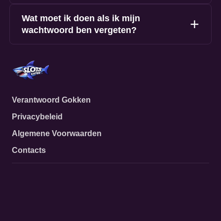
Wat moet ik doen als ik mijn
wachtwoord ben vergeten?
Verantwoord Gokken
Privacybeleid
Algemene Voorwaarden
Contacts