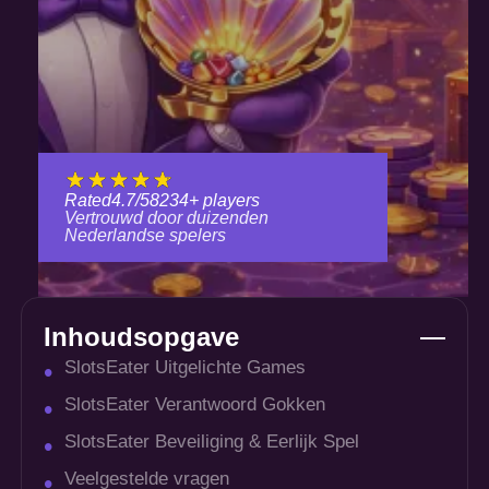
Rated
4.7
/
5
8234
+ players
Vertrouwd door duizenden
Nederlandse spelers
Inhoudsopgave
SlotsEater Uitgelichte Games
SlotsEater Verantwoord Gokken
SlotsEater Beveiliging & Eerlijk Spel
Veelgestelde vragen