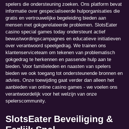
spelers die ondersteuning zoeken. Ons platform bevat
informatie over gespecialiseerde hulporganisaties die
gratis en vertrouwelijke begeleiding bieden aan
mensen met gokgerelateerde problemen. SlotsEater
casino special games today ondersteunt actief
bewustwordingscampagnes en educatieve initiatieven
over verantwoord speelgedrag. We trainen ons
klantenserviceteam om tekenen van problematisch
gokgedrag te herkennen en passende hulp aan te
bieden. Voor familieleden en naasten van spelers
bieden we ook toegang tot ondersteunende bronnen en
advies. Onze toewijding gaat verder dan alleen het
aanbieden van online casino games - we voelen ons
verantwoordelijk voor het welzijn van onze
spelerscommunity.
SlotsEater Beveiliging &