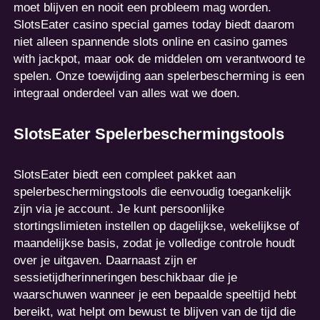
moet blijven en nooit een probleem mag worden.
SlotsEater casino special games today biedt daarom
niet alleen spannende slots online en casino games
with jackpot, maar ook de middelen om verantwoord te
spelen. Onze toewijding aan spelerbescherming is een
integraal onderdeel van alles wat we doen.
SlotsEater Spelerbeschermingstools
SlotsEater biedt een compleet pakket aan
spelerbeschermingstools die eenvoudig toegankelijk
zijn via je account. Je kunt persoonlijke
stortingslimieten instellen op dagelijkse, wekelijkse of
maandelijkse basis, zodat je volledige controle houdt
over je uitgaven. Daarnaast zijn er
sessietijdherinneringen beschikbaar die je
waarschuwen wanneer je een bepaalde speeltijd hebt
bereikt, wat helpt om bewust te blijven van de tijd die