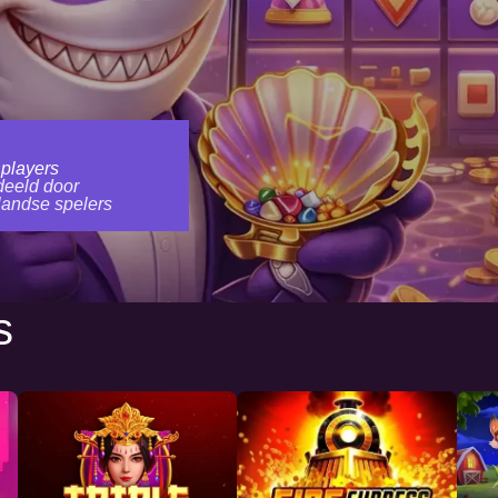
 players
deeld door
andse spelers
s