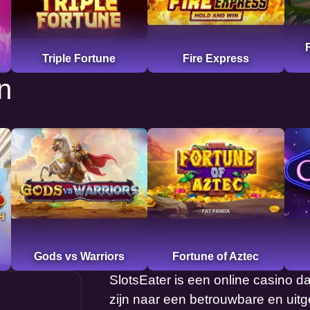
Play now
Play now
Triple Fortune
Fire Express
n
Play now
Play now
Gods vs Warriors
Fortune of Aztec
SlotsEater is een online casino d
zijn naar een betrouwbare en uit