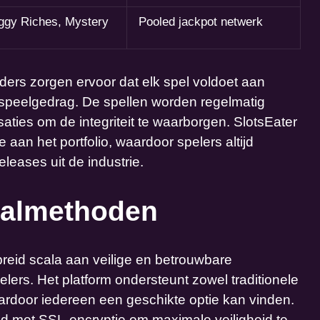
iggy Riches, Mystery
Pooled jackpot netwerk
ders zorgen ervoor dat elk spel voldoet aan
jk speelgedrag. De spellen worden regelmatig
aties om de integriteit te waarborgen. SlotsEater
 aan het portfolio, waardoor spelers altijd
leases uit de industrie.
aalmethoden
breid scala aan veilige en betrouwbare
lers. Het platform ondersteunt zowel traditionele
rdoor iedereen een geschikte optie kan vinden.
d met SSL-encryptie om maximale veiligheid te