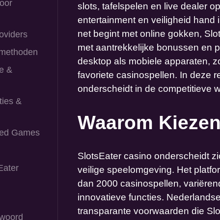
oor
slots, tafelspelen en live dealer o
entertainment en veiligheid hand 
net begint met online gokken, Slo
oviders
met aantrekkelijke bonussen en pr
lmethoden
desktop als mobiele apparaten, zod
ie &
favoriete casinospellen. In deze 
onderscheidt in de competitieve w
ties &
Waarom Kiezen 
ured Games
SlotsEater casino onderscheidt zi
Eater
veilige speelomgeving. Het platf
dan 2000 casinospellen, variërend
innovatieve functies. Nederlandse
transparante voorwaarden die Slot
twoord