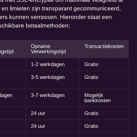
 en limieten zijn transparant gecommuniceerd,
ers kunnen verrassen. Hieronder staat een
eschikbare betaalmethoden:
Opname
Transactiekosten
gstijd
Verwerkingstijd
1-2 werkdagen
Gratis
3-5 werkdagen
Gratis
dagen
3-7 werkdagen
Mogelijk
bankkosten
24 uur
Gratis
24 uur
Gratis