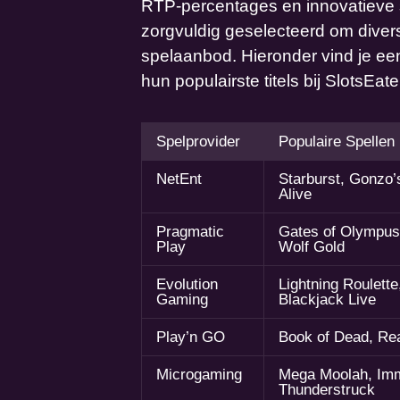
RTP-percentages en innovatieve 
zorgvuldig geselecteerd om divers
spelaanbod. Hieronder vind je een
hun populairste titels bij SlotsEate
Spelprovider
Populaire Spellen
NetEnt
Starburst, Gonzo’
Alive
Pragmatic
Gates of Olympus
Play
Wolf Gold
Evolution
Lightning Roulett
Gaming
Blackjack Live
Play’n GO
Book of Dead, Rea
Microgaming
Mega Moolah, Im
Thunderstruck