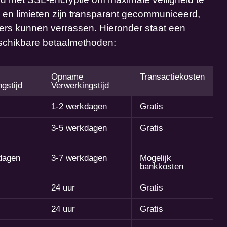
 en limieten zijn transparant gecommuniceerd,
ers kunnen verrassen. Hieronder staat een
eschikbare betaalmethoden:
Opname
Transactiekosten
gstijd
Verwerkingstijd
1-2 werkdagen
Gratis
3-5 werkdagen
Gratis
dagen
3-7 werkdagen
Mogelijk
bankkosten
24 uur
Gratis
24 uur
Gratis