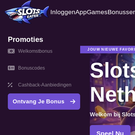
Inloggen
App
Games
Bonusse
Promoties
JOUW NIEUWE FAVORI
Welkomstbonus
Slot
Bonuscodes
Cashback-Aanbiedingen
Neth
Ontvang Je Bonus
Welkom bij Slot
Speel Nu