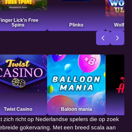
Play now
Play now
Pla
Finger Lick'n Free
Spins
Plinko
Wolf Go
Play now
Play now
Pla
Twist Casino
Baloon mania
Av
at zich richt op Nederlandse spelers die op zoek
gebreide gokervaring. Met een breed scala aan